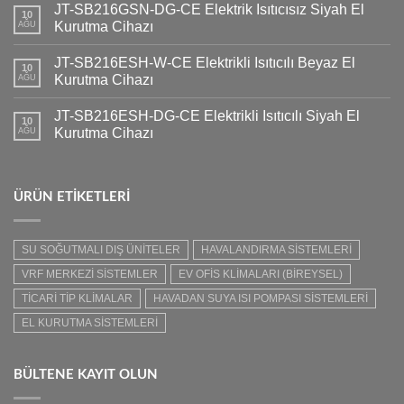
JT-SB216GSN-DG-CE Elektrik Isıtıcısız Siyah El
10
Kurutma Cihazı
AĞU
JT-SB216ESH-W-CE Elektrikli Isıtıcılı Beyaz El
10
Kurutma Cihazı
AĞU
JT-SB216ESH-DG-CE Elektrikli Isıtıcılı Siyah El
10
Kurutma Cihazı
AĞU
ÜRÜN ETIKETLERI
SU SOĞUTMALI DIŞ ÜNİTELER
HAVALANDIRMA SİSTEMLERİ
VRF MERKEZİ SİSTEMLER
EV OFİS KLİMALARI (BİREYSEL)
TİCARİ TİP KLİMALAR
HAVADAN SUYA ISI POMPASI SİSTEMLERİ
EL KURUTMA SİSTEMLERİ
BÜLTENE KAYIT OLUN