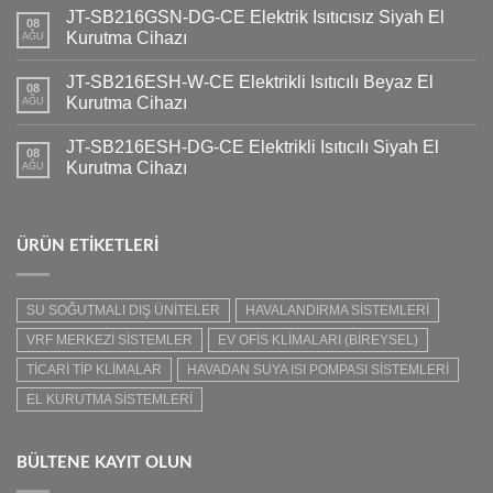
JT-SB216GSN-DG-CE Elektrik Isıtıcısız Siyah El
08
Kurutma Cihazı
AĞU
JT-SB216ESH-W-CE Elektrikli Isıtıcılı Beyaz El
08
Kurutma Cihazı
AĞU
JT-SB216ESH-DG-CE Elektrikli Isıtıcılı Siyah El
08
Kurutma Cihazı
AĞU
ÜRÜN ETIKETLERI
SU SOĞUTMALI DIŞ ÜNİTELER
HAVALANDIRMA SİSTEMLERİ
VRF MERKEZİ SİSTEMLER
EV OFİS KLİMALARI (BİREYSEL)
TİCARİ TİP KLİMALAR
HAVADAN SUYA ISI POMPASI SİSTEMLERİ
EL KURUTMA SİSTEMLERİ
BÜLTENE KAYIT OLUN