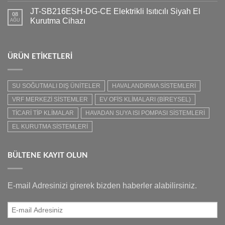
JT-SB216ESH-DG-CE Elektrikli Isıtıcılı Siyah El
08
Kurutma Cihazı
AĞU
ÜRÜN ETIKETLERI
SU SOĞUTMALI DIŞ ÜNİTELER
HAVALANDIRMA SİSTEMLERİ
VRF MERKEZİ SİSTEMLER
EV OFİS KLİMALARI (BİREYSEL)
TİCARİ TİP KLİMALAR
HAVADAN SUYA ISI POMPASI SİSTEMLERİ
EL KURUTMA SİSTEMLERİ
BÜLTENE KAYIT OLUN
E-mail Adresinizi girerek bizden haberler alabilirsiniz.