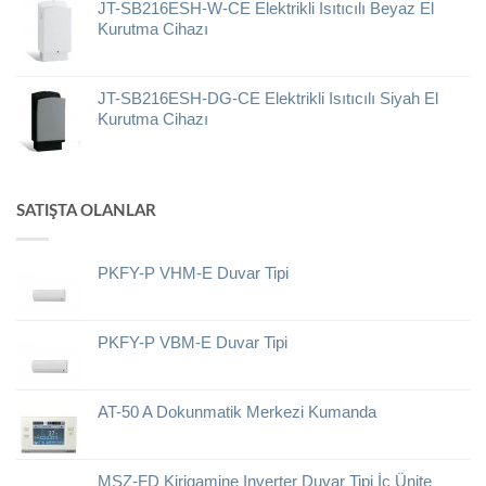
JT-SB216ESH-W-CE Elektrikli Isıtıcılı Beyaz El
Kurutma Cihazı
JT-SB216ESH-DG-CE Elektrikli Isıtıcılı Siyah El
Kurutma Cihazı
SATIŞTA OLANLAR
PKFY-P VHM-E Duvar Tipi
PKFY-P VBM-E Duvar Tipi
AT-50 A Dokunmatik Merkezi Kumanda
MSZ-FD Kirigamine Inverter Duvar Tipi İç Ünite