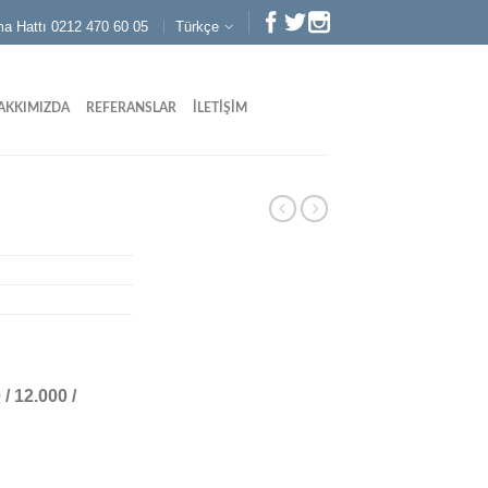
ma Hattı 0212 470 60 05
Türkçe
AKKIMIZDA
REFERANSLAR
İLETIŞIM
 / 12.000 /