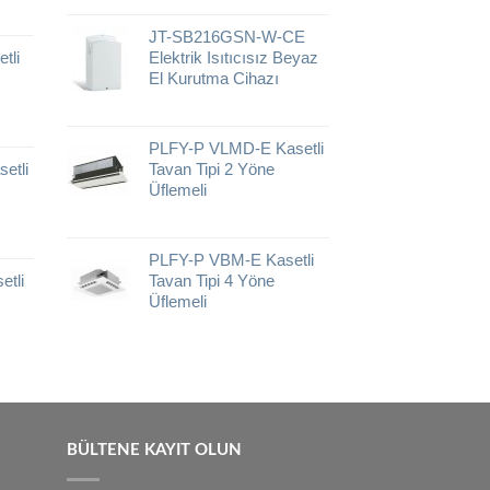
JT-SB216GSN-W-CE
tli
Elektrik Isıtıcısız Beyaz
El Kurutma Cihazı
PLFY-P VLMD-E Kasetli
etli
Tavan Tipi 2 Yöne
Üflemeli
PLFY-P VBM-E Kasetli
tli
Tavan Tipi 4 Yöne
Üflemeli
BÜLTENE KAYIT OLUN