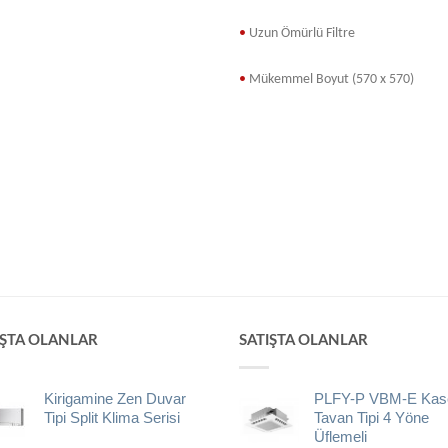
•
Uzun
Ömürlü Filtre
•
Mükemmel
Boyut (570 x 570)
IŞTA OLANLAR
SATIŞTA OLANLAR
Kirigamine Zen Duvar
PLFY-P VBM-E Kase
Tipi Split Klima Serisi
Tavan Tipi 4 Yöne
Üflemeli