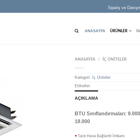
Sipariş ve Danış
ANASAYFA
ÜRÜNLER
H
ANASAYFA
İÇ ÜNITELER
/
Kategori:
İç Üniteler
Etiketler:
AÇIKLAMA
BTU
Sınıflandırmaları: 9.000
18.000
•
Taze
Hava Bağlantı İmkanı