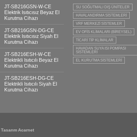
JT-SB216GSN-W-CE
SU SOĞUTMALI DIŞ ÜNİTELER
Elektrik Isıtıcısız Beyaz El
HAVALANDIRMA SİSTEMLERİ
Kurutma Cihazı
VRF MERKEZİ SİSTEMLER
JT-SB216GSN-DG-CE
EV OFİS KLİMALARI (BİREYSEL)
Elektrik Isıtıcısız Siyah El
TİCARİ TİP KLİMALAR
Kurutma Cihazı
HAVADAN SUYA ISI POMPASI
SİSTEMLERİ
JT-SB216ESH-W-CE
Elektrikli Isıtıcılı Beyaz El
EL KURUTMA SİSTEMLERİ
Kurutma Cihazı
JT-SB216ESH-DG-CE
Elektrikli Isıtıcılı Siyah El
Kurutma Cihazı
Tasarım Acarnet