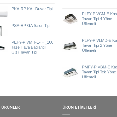
PKA-RP KAL Duvar Tipi
PLFY-P VCM-E Kase
Tavan Tipi 4 Yöne
Üflemeli
PSA-RP GA Salon Tipi
PLFY-P VLMD-E Kas
PEFY-P VMH-E- F _100
Tavan Tipi 2 Yöne
Taze Hava Bağlantılı
Üflemeli
Gizli Tavan Tipi
PMFY-P VBM-E Kase
Tavan Tipi Tek Yöne
Üflemeli
 ÜRÜNLER
ÜRÜN ETIKETLERI