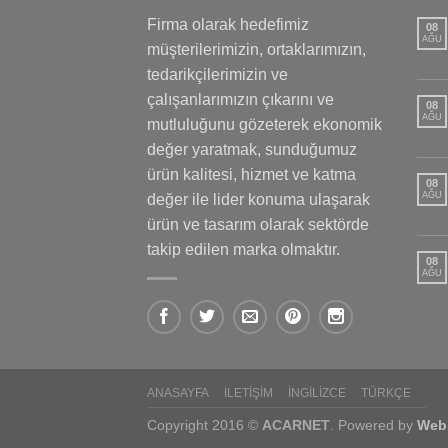
Firma olarak hedefimiz
08
AĞU
müşterilerimizin, ortaklarımızın,
tedarikçilerimizin ve
çalışanlarımızın çıkarını ve
08
AĞU
mutluluğunu gözeterek ekonomik
değer yaratmak, sunduğumuz
ürün kalitesi, hizmet ve katma
08
AĞU
değer ile lider konuma ulaşarak
ürün ve tasarım olarak sektörde
takip edilen marka olmaktır.
08
AĞU
ANASAYFA
İLETIŞIM
İNGILIZCE
TÜRKÇE
Copyright 2016 ©
ACARNET
. Powered by
Web 